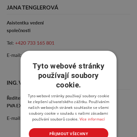
JANA TENGLEROVÁ
Asistentka vedení
společnosti
Tel:
+420 733 165 801
E-mail:
sekretariat@abf.cz
Tyto webové stránky
používají soubory
ING. VÁCLAV ŘEZÁČ
cookie.
Tyto webové stránky používají soubory cookie
Ředitel výstaviště
ke zlepšení uživatelského zážitku. Používáním
PVA EXPO PRAHA
našich webových stránek souhlasíte se všemi
soubory cookie v souladu s našimi zásadami
E-mail:
vystaviste@abf.cz
používání souborů cookie.
Více informací
PŘIJMOUT VŠECHNY