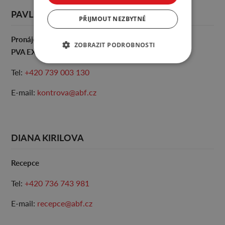
PAVLÍNA KONTROVÁ
PŘIJMOUT NEZBYTNÉ
Pronájem areálu
ZOBRAZIT PODROBNOSTI
PVA EXPO PRAHA
Tel:
+420 739 003 130
E-mail:
kontrova@abf.cz
DIANA KIRILOVA
Recepce
Tel:
+420 736 743 981
E-mail:
recepce@abf.cz