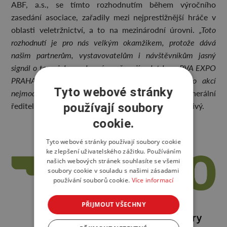
ABF, a.s., se tímto rozhodnutím během výročního
zasedání asociace, zařadily mezi nejprestižnější hráče v
oblasti veletržnictví, a to na mezinárodní úrovni.
„Toto
rozhodnutí je pro nás velkým okamžikem, protože dává
našim partnerům, vystavovatelům i návštěvníkům jasný
signál o tom, jak vysokou úroveň mají veletrhy v PVA EXPO
PRAHA a jak kvalitní zázemí pro široké portfolio akcí
Tyto webové stránky
nejmodernější výstavní areál v Česku nabízí,“
řekl generální
ředitel společnosti ABF, a.s. Martin František Přívetivý.
používají soubory
cookie.
Tyto webové stránky používají soubory cookie
ke zlepšení uživatelského zážitku. Používáním
našich webových stránek souhlasíte se všemi
soubory cookie v souladu s našimi zásadami
používání souborů cookie.
Více informací
PŘIJMOUT VŠECHNY