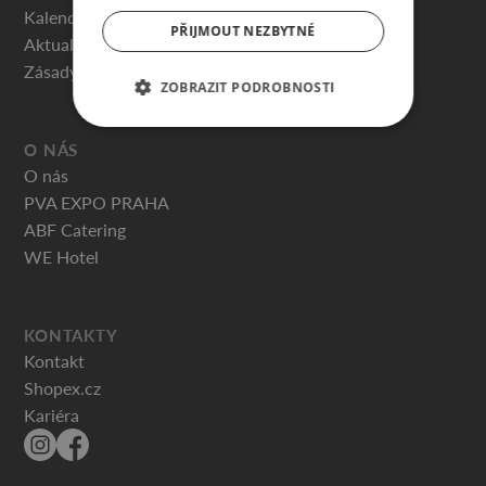
Kalendář akcí
PŘIJMOUT NEZBYTNÉ
Aktuality
Zásady ochrany osobních údajů
ZOBRAZIT PODROBNOSTI
O NÁS
O nás
PVA EXPO PRAHA
ABF Catering
WE Hotel
KONTAKTY
Kontakt
Shopex.cz
Kariéra