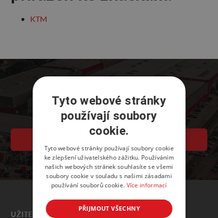
KTM
Tyto webové stránky
používají soubory
cookie.
PVA EXPO PRAHA
Tyto webové stránky používají soubory cookie
ke zlepšení uživatelského zážitku. Používáním
našich webových stránek souhlasíte se všemi
soubory cookie v souladu s našimi zásadami
používání souborů cookie.
Více informací
PŘIJMOUT VŠECHNY
UŽITEČNÉ