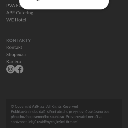
PVA EXPO PRAHA
ABF Catering
WE Hotel
KONTAKTY
Kontakt
Shopex.cz
Kariéra
© Copyright ABF, a.s. All Rights Reserved
Publikování nebo další šíření obsahu je výslovně zakázáno bez
předchozího písemného souhlasu. Provozovatel neručí za
správnost údajů uváděných jinými firmami.