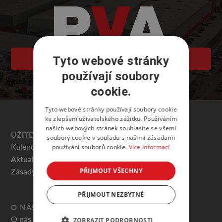
Tyto webové stránky
PVA EXPO PRAHA
používají soubory
cookie.
Tyto webové stránky používají soubory cookie
ke zlepšení uživatelského zážitku. Používáním
našich webových stránek souhlasíte se všemi
UŽITEČNÉ
soubory cookie v souladu s našimi zásadami
Kalendář akcí
používání souborů cookie.
Více informací
Aktuality
Zásady ochrany osobních údajů
PŘIJMOUT VŠECHNY
PŘIJMOUT NEZBYTNÉ
O NÁS
O nás
ZOBRAZIT PODROBNOSTI