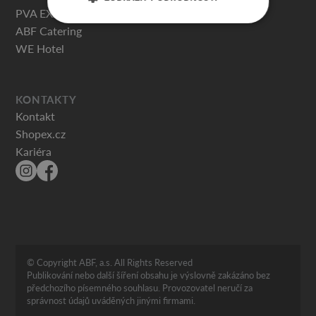
PVA EXPO PRAHA
ABF Catering
WE Hotel
KONTAKTY
Kontakt
Shopex.cz
Kariéra
© Copyright ABF, a.s. All Rights Reserved
Publikování nebo další šíření obsahu je výslovně zakázáno bez
předchozího písemného souhlasu. Provozovatel neručí za
správnost údajů uváděných jinými firmami.