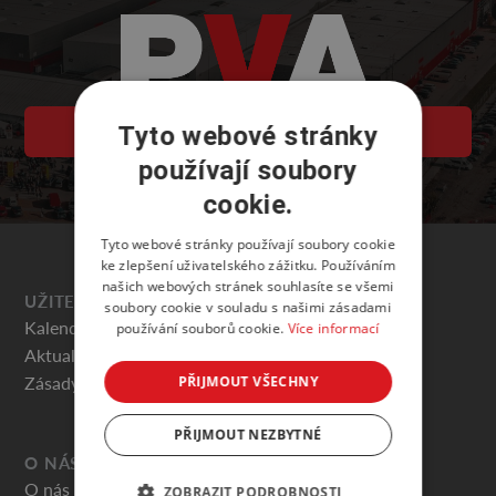
Tyto webové stránky
PVA EXPO PRAHA
používají soubory
cookie.
Tyto webové stránky používají soubory cookie
ke zlepšení uživatelského zážitku. Používáním
našich webových stránek souhlasíte se všemi
UŽITEČNÉ
soubory cookie v souladu s našimi zásadami
Kalendář akcí
používání souborů cookie.
Více informací
Aktuality
Zásady ochrany osobních údajů
PŘIJMOUT VŠECHNY
PŘIJMOUT NEZBYTNÉ
O NÁS
O nás
ZOBRAZIT PODROBNOSTI