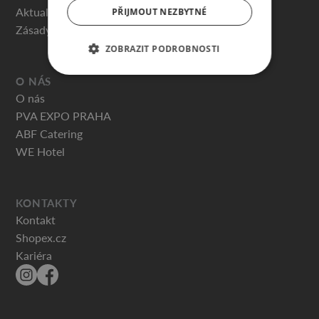
Aktuality
PŘIJMOUT NEZBYTNÉ
Zásady ochrany osobních údajů
ZOBRAZIT PODROBNOSTI
O NÁS
O nás
PVA EXPO PRAHA
ABF Catering
WE Hotel
KONTAKTY
Kontakt
Shopex.cz
Kariéra