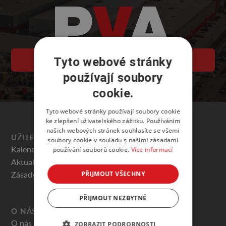
Tyto webové stránky
PVA EXPO PRAHA
používají soubory
cookie.
Tyto webové stránky používají soubory cookie
ke zlepšení uživatelského zážitku. Používáním
našich webových stránek souhlasíte se všemi
UŽITEČNÉ
soubory cookie v souladu s našimi zásadami
Kalendář akcí
používání souborů cookie.
Více informací
Aktuality
Zásady ochrany osobních údajů
PŘIJMOUT VŠECHNY
PŘIJMOUT NEZBYTNÉ
O NÁS
O nás
ZOBRAZIT PODROBNOSTI