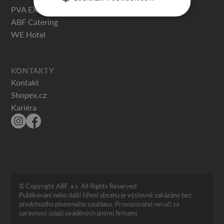
PVA EXPO PRAHA
ABF Catering
WE Hotel
KONTAKTY
Kontakt
Shopex.cz
Kariéra
© Copyright ABF, a.s. All Rights Reserved
Publikování nebo další šíření obsahu je výslovně zakázáno bez
předchozího písemného souhlasu. Provozovatel neručí za
správnost údajů uváděných jinými firmami.