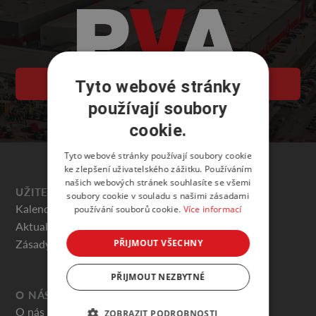
Tyto webové stránky
PVA EXPO PRAHA
používají soubory
cookie.
Tyto webové stránky používají soubory cookie
ke zlepšení uživatelského zážitku. Používáním
našich webových stránek souhlasíte se všemi
UŽITEČNÉ
soubory cookie v souladu s našimi zásadami
Kalendář akcí
používání souborů cookie.
Více informací
Aktuality
Zásady ochrany osobních údajů
PŘIJMOUT VŠECHNY
PŘIJMOUT NEZBYTNÉ
O NÁS
O nás
ZOBRAZIT PODROBNOSTI