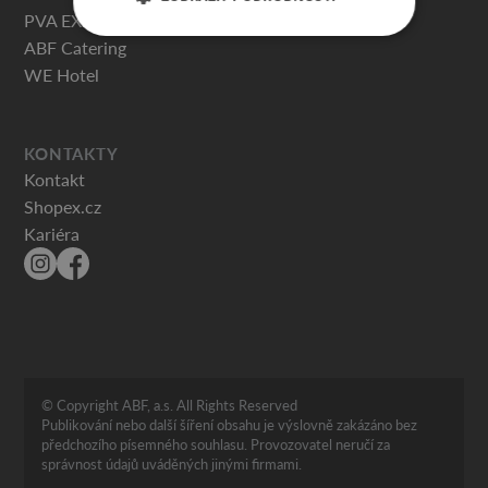
PVA EXPO PRAHA
ABF Catering
WE Hotel
KONTAKTY
Kontakt
Shopex.cz
Kariéra
© Copyright ABF, a.s. All Rights Reserved
Publikování nebo další šíření obsahu je výslovně zakázáno bez
předchozího písemného souhlasu. Provozovatel neručí za
správnost údajů uváděných jinými firmami.