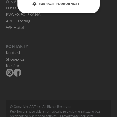
O NÁS
ZOBRAZIT PODROBNOSTI
O nás
PVA EXPO PRAHA
ABF Catering
WE Hotel
KONTAKTY
Kontakt
Shopex.cz
Kariéra
© Copyright ABF, a.s. All Rights Reserved
Publikování nebo další šíření obsahu je výslovně zakázáno bez
předchozího písemného souhlasu. Provozovatel neručí za