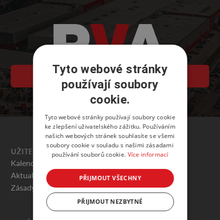
Tyto webové stránky
PVA EXPO PRAHA
používají soubory
cookie.
Tyto webové stránky používají soubory cookie
ke zlepšení uživatelského zážitku. Používáním
našich webových stránek souhlasíte se všemi
soubory cookie v souladu s našimi zásadami
UŽITEČNÉ
používání souborů cookie.
Více informací
Kalendář akcí
Aktuality
PŘIJMOUT VŠECHNY
Zásady ochrany osobních údajů
PŘIJMOUT NEZBYTNÉ